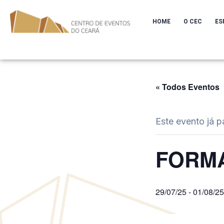
Ir
para
HOME
O CEC
ES
o
conteúdo
« Todos Eventos
Este evento já p
FORM
29/07/25
-
01/08/25