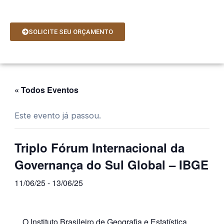
Ir
para
o
SOLICITE SEU ORÇAMENTO
conteúdo
« Todos Eventos
Este evento já passou.
Triplo Fórum Internacional da
Governança do Sul Global – IBGE
11/06/25
-
13/06/25
O Instituto Brasileiro de Geografia e Estatística